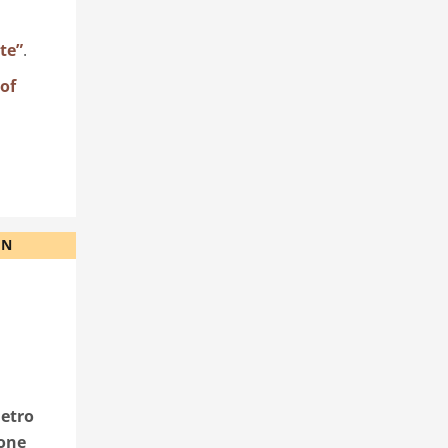
te”
.
 of
UN
ietro
ione