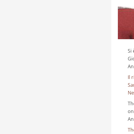
Si
Gi
An
Il
Sa
Ne
Th
on
An
Th