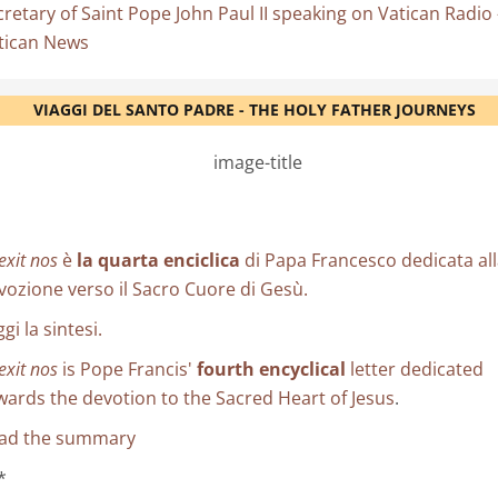
cretary of Saint Pope John Paul II speaking on Vatican Radio 
tican News
VIAGGI DEL SANTO PADRE - THE HOLY FATHER JOURNEYS
exit nos
è
la quarta enciclica
di Papa Francesco dedicata al
vozione verso il Sacro Cuore di Gesù.
gi la sintesi.
exit nos
is Pope Francis'
fourth encyclical
letter dedicated
wards the devotion to the Sacred Heart of Jesus
.
ad the summary
*