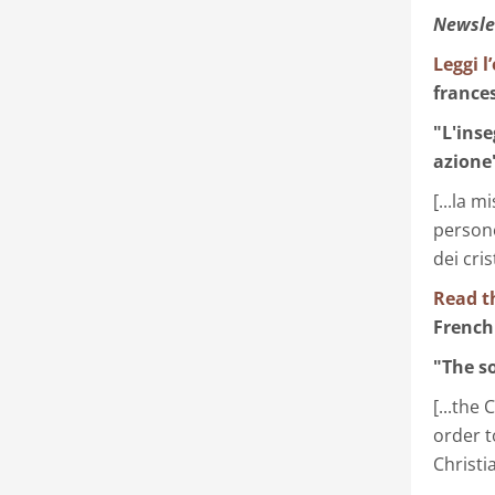
Newsle
Leggi l
frances
"L'inse
azione
[...la 
persone
dei cri
Read t
French
"The s
[...the
order t
Christi