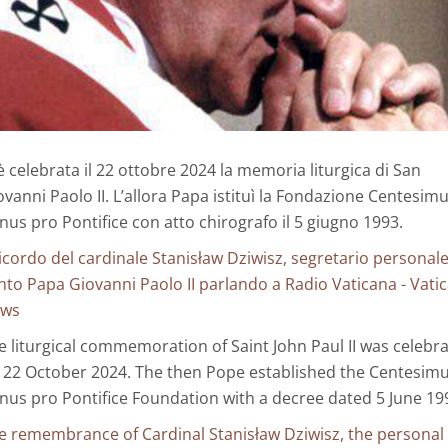
 è celebrata il 22 ottobre 2024 la memoria liturgica di San
ovanni Paolo II. L’allora Papa istituì la Fondazione Centesim
nus pro Pontifice con atto chirografo il 5 giugno 1993.
 ricordo del cardinale Stanisław Dziwisz, segretario personale
nto Papa Giovanni Paolo II parlando a Radio Vaticana - Vati
ws
e liturgical commemoration of Saint John Paul II was celebr
 22 October 2024. The then Pope established the Centesim
nus pro Pontifice Foundation with a decree dated 5 June 19
e remembrance of Cardinal Stanisław Dziwisz, the personal