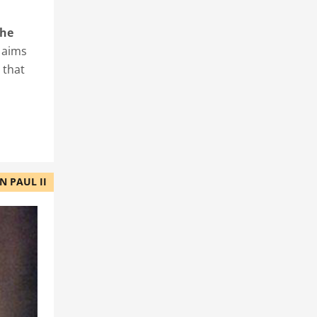
the
 aims
 that
N PAUL II