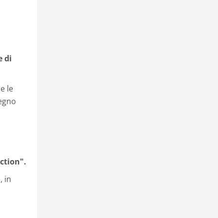
e di
e le
pegno
n
ction".
, in