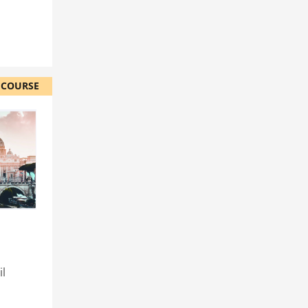
 COURSE
a
il