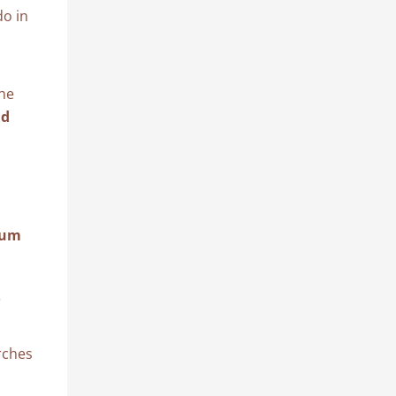
do in
the
nd
ium
e
urches