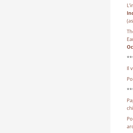
L’
In
(a
Th
Ea
Oc
**
Il
Po
**
Pa
ch
Po
ar