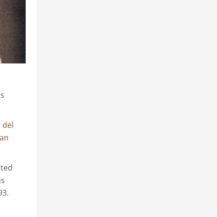
us
 del
can
ated
us
93.