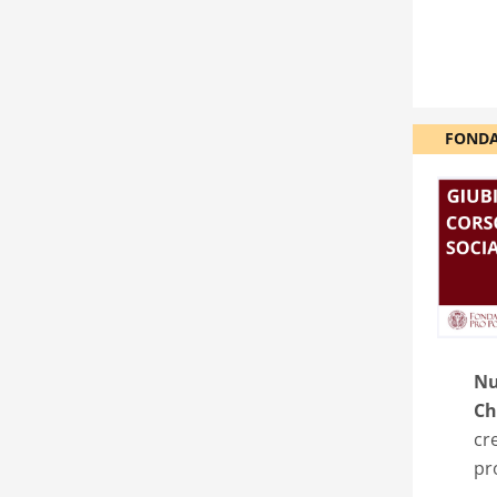
FONDA
Nu
Ch
cr
pr