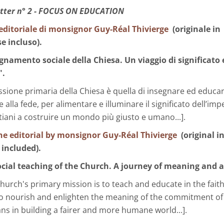
tter n° 2 - FOCUS ON EDUCATION
’editoriale di monsignor Guy-Réal Thivierge
(originale in
e incluso).
gnamento sociale della Chiesa. Un viaggio di significato 
".
missione primaria della Chiesa è quella di insegnare ed educar
 alla fede, per alimentare e illuminare il significato dell’im
stiani a costruire un mondo più giusto e umano...].
he editorial by monsignor Guy-Réal Thivierge
(original i
 included).
ocial teaching of the Church. A journey of meaning and a
 Church's primary mission is to teach and educate in the faith
o nourish and enlighten the meaning of the commitment of
ans in building a fairer and more humane world...].