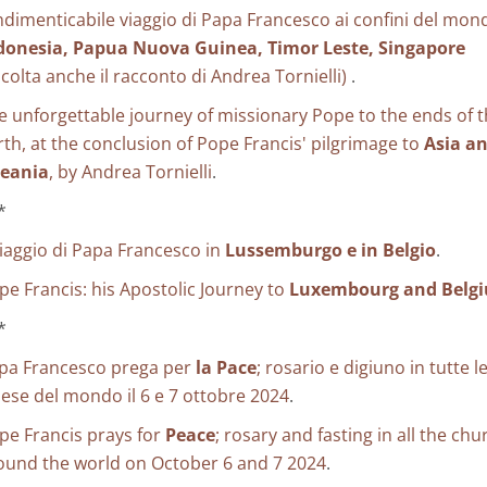
indimenticabile viaggio di Papa Francesco ai confini del mon
donesia, Papua Nuova Guinea, Timor Leste, Singapore
scolta anche il racconto di Andrea Tornielli)
.
e unforgettable journey of missionary Pope to the ends of 
rth, at the conclusion of Pope Francis' pilgrimage to
Asia a
eania
, by Andrea Tornielli
.
*
 viaggio di Papa Francesco in
Lussemburgo e in Belgio
.
pe Francis: his Apostolic Journey to
Luxembourg and Belg
*
pa Francesco prega per
la Pace
; rosario e digiuno in tutte l
iese del mondo il 6 e 7 ottobre 2024
.
pe Francis prays for
Peace
; rosary and fasting in all the ch
ound the world on October 6 and 7 2024
.