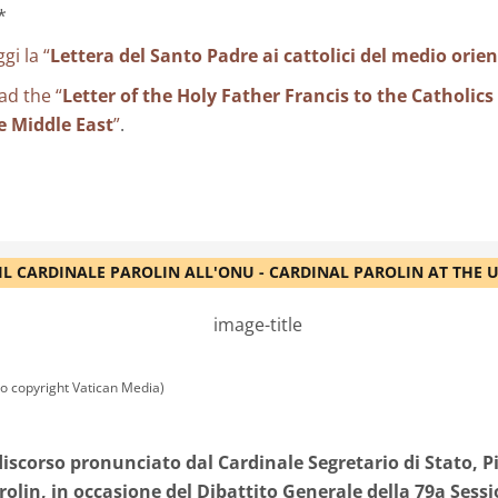
*
gi la “
Lettera del Santo Padre ai cattolici del medio orien
ad the “
Letter of the Holy Father Francis to the Catholics
e Middle East
”
.
IL CARDINALE PAROLIN ALL'ONU - CARDINAL PAROLIN AT THE 
to copyright Vatican Media)
 discorso pronunciato dal Cardinale Segretario di Stato, P
rolin, in occasione del Dibattito Generale della 79a Sess