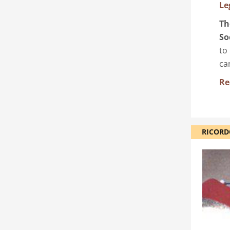
Le
Th
So
to
ca
Re
RICORD